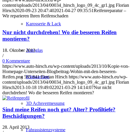
content/uploads/2013/04/00034_hirsch_logo_09_4c_gr1.jpg
Florian
Hirsch
2020-09-23 20:47:40
2021-04-27 09:35:51
Reifenreparatur –
Wir reparieren Ihren Reifenschaden
Karosserie & Lack
Nur nicht durchdrehen! Wo die besseren Reifen
montieren?
18. Oktober 2013
Autoglas
/
0 Kommentare
https://www.auto-hirsch.eu/wp-content/uploads/2013/10/Kopie-von-
Homepage-Unterseiten-Blogbeitrag-Wohin-mit-den-besseren-
Reifen.png
595
841
Florian Hirsch
https://www.auto-hirsch.eu/wp-
Klimaanlage
content/uploads/2013/04/00034_hirsch_logo_09_4c_gr1.jpg
Florian
Hirsch
2013-10-18 19:49:02
2021-03-29 14:14:07
Nur nicht
durchdrehen! Wo die besseren Reifen montieren?
3D Achsvermessung
Sind meine Reifen noch gut? Alter? Profiltiefe?
Beschädigungen?
28. April 2013
Fahrassistenzsysteme