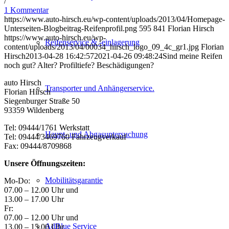
/
1 Kommentar
https://www.auto-hirsch.eu/wp-content/uploads/2013/04/Homepage-
Unterseiten-Blogbeitrag-Reifenprofil.png
595
841
Florian Hirsch
https://www.auto-hirsch.eu/wp-
Reifenservice & -einlagerung
content/uploads/2013/04/00034_hirsch_logo_09_4c_gr1.jpg
Florian
Hirsch
2013-04-28 16:42:57
2021-04-26 09:48:24
Sind meine Reifen
noch gut? Alter? Profiltiefe? Beschädigungen?
auto Hirsch
Transporter und Anhängerservice.
Florian Hirsch
Siegenburger Straße 50
93359 Wildenberg
Tel: 09444/1761 Werkstatt
Haupt- und Abgasuntersuchung
Tel: 09444/3469760 Fahrzeugverkauf
Fax: 09444/8709868
Unsere Öffnungszeiten:
Mobilitätsgarantie
Mo-Do:
07.00 – 12.00 Uhr und
13.00 – 17.00 Uhr
Fr:
07.00 – 12.00 Uhr und
AdBlue Service
13.00 – 15.00 Uhr