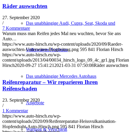
Räder auswuchten
27. September 2020
/
Das unabhängige Audi, Cupra, Seat, Skoda und
7 Kommentare
Warum muss man Reifen jedes Mal neu wuchten, bevor Sie ans
Auto…
https://www.auto-hirsch.eu/wp-content/uploads/2020/09/Raeder-
auswuchten-Unterseiten-Blogbeitrag.png
595
841
Florian Hirsch
Volkswagen Autohaus
https://www.auto-hirsch.eu/wp-
content/uploads/2013/04/00034_hirsch_logo_09_4c_gr1.jpg
Florian
Hirsch
2020-09-27 15:41:21
2021-03-31 07:50:08
Räder auswuchten
Das unabhängige Mercedes Autohaus
Reifenreparatur – Wir reparieren Ihren
Reifenschaden
23. September 2020
Angebote
/
1 Kommentar
https://www.auto-hirsch.eu/wp-
content/uploads/2020/09/Reifenreparatur-Heissvulkanisation-
Hopfendraht-Auto-Hirsch.png
595
841
Florian Hirsch
Wartung & Verschleiß
https://www.auto-hirsch.eu/wp-