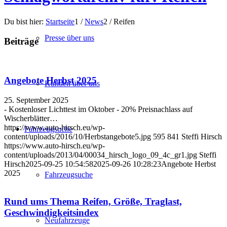
Du bist hier:
Startseite
1
/
News
2
/
Reifen
Presse über uns
Beiträge
Angebote Herbst 2025
Kunden über uns
25. September 2025
- Kostenloser Lichttest im Oktober - 20% Preisnachlass auf
Wischerblätter…
https://www.auto-hirsch.eu/wp-
Fahrzeugsuche
content/uploads/2016/10/Herbstangebote5.jpg
595
841
Steffi Hirsch
https://www.auto-hirsch.eu/wp-
content/uploads/2013/04/00034_hirsch_logo_09_4c_gr1.jpg
Steffi
Hirsch
2025-09-25 10:54:58
2025-09-26 10:28:23
Angebote Herbst
2025
Fahrzeugsuche
Rund ums Thema Reifen, Größe, Traglast,
Geschwindigkeitsindex
Neufahrzeuge