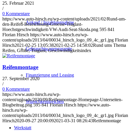
25. Februar 2021
/
0 Kommentare
https://www.auto-hirsch.eu/wp-content/uploads/2021/02/Rund-um-
Ankauf / Inzahlungnahme
den-Reifen-Bezeichnung-Groesse-Traglast-
Hoechstgeschwindigkeit-VW-Audi-Seat-Skoda.png
595
841
Florian Hirsch
https://www.auto-hirsch.eu/wp-
content/uploads/2013/04/00034_hirsch_logo_09_4c_gr1.jpg
Florian
Hirsch
2021-02-25 13:05:38
2021-02-25 14:58:02
Rund ums Thema
Gebrauchtwagengarantie
Reifen, Größe, Traglast, Geschwindigkeitsindex
Reifenmontage
Finanzierung und Leasing
27. September 2020
/
0 Kommentare
https://www.auto-hirsch.eu/wp-
content/uploads/2020/09/Reifenmontage-Homepage-Unterseiten-
Wunschkennzeichen
Blogbeitrag.png
595
841
Florian Hirsch
https://www.auto-
hirsch.eu/wp-
content/uploads/2013/04/00034_hirsch_logo_09_4c_gr1.jpg
Florian
Hirsch
2020-09-27 20:00:09
2021-03-31 08:26:43
Reifenmontage
Werkstatt