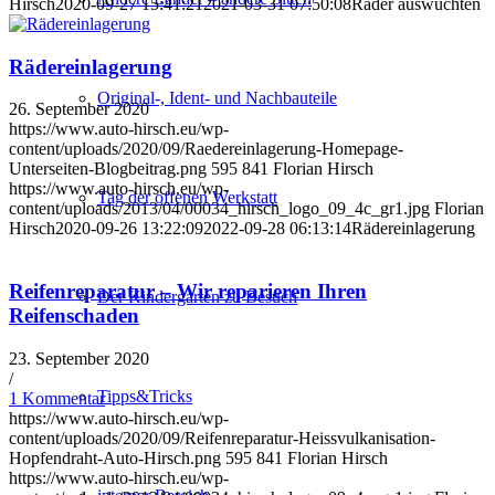
Hirsch
2020-09-27 15:41:21
2021-03-31 07:50:08
Räder auswuchten
Rädereinlagerung
Original-, Ident- und Nachbauteile
26. September 2020
https://www.auto-hirsch.eu/wp-
content/uploads/2020/09/Raedereinlagerung-Homepage-
Unterseiten-Blogbeitrag.png
595
841
Florian Hirsch
https://www.auto-hirsch.eu/wp-
Tag der offenen Werkstatt
content/uploads/2013/04/00034_hirsch_logo_09_4c_gr1.jpg
Florian
Hirsch
2020-09-26 13:22:09
2022-09-28 06:13:14
Rädereinlagerung
Reifenreparatur – Wir reparieren Ihren
Der Kindergarten zu Besuch
Reifenschaden
23. September 2020
/
Tipps&Tricks
1 Kommentar
https://www.auto-hirsch.eu/wp-
content/uploads/2020/09/Reifenreparatur-Heissvulkanisation-
Hopfendraht-Auto-Hirsch.png
595
841
Florian Hirsch
https://www.auto-hirsch.eu/wp-