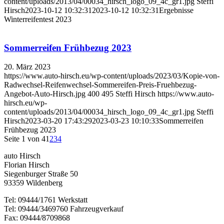
content/uploads/2013/04/00034_hirsch_logo_09_4c_gr1.jpg
Steffi
Hirsch
2023-10-12 10:32:31
2023-10-12 10:32:31
Ergebnisse
Winterreifentest 2023
Sommerreifen Frühbezug 2023
20. März 2023
https://www.auto-hirsch.eu/wp-content/uploads/2023/03/Kopie-von-
Radwechsel-Reifenwechsel-Sommereifen-Preis-Fruehbezug-
Angebot-Auto-Hirsch.jpg
400
495
Steffi Hirsch
https://www.auto-
hirsch.eu/wp-
content/uploads/2013/04/00034_hirsch_logo_09_4c_gr1.jpg
Steffi
Hirsch
2023-03-20 17:43:29
2023-03-23 10:10:33
Sommerreifen
Frühbezug 2023
Seite 1 von 4
1
2
3
4
auto Hirsch
Florian Hirsch
Siegenburger Straße 50
93359 Wildenberg
Tel: 09444/1761 Werkstatt
Tel: 09444/3469760 Fahrzeugverkauf
Fax: 09444/8709868