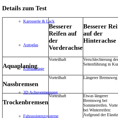
Details zum Test
Karosserie & Lack
Besserer
Besserer Rei
Reifen auf
auf der
der
Hinterachse
Autoglas
Vorderachse
Vorteilhaft
Verschlechterung de
Seitenführung in Ku
Aquaplaning
Klimaanlage
Vorteilhaft
Längerer Bremsweg
Nassbremsen
3D Achsvermessung
Vorteilhaft
Etwas längerer
Bremsweg bei
Trockenbremsen
Sommerreifen. Vortei
bei Winterreifen:
Aufgrund der Elastiz
Fahrassistenzsysteme