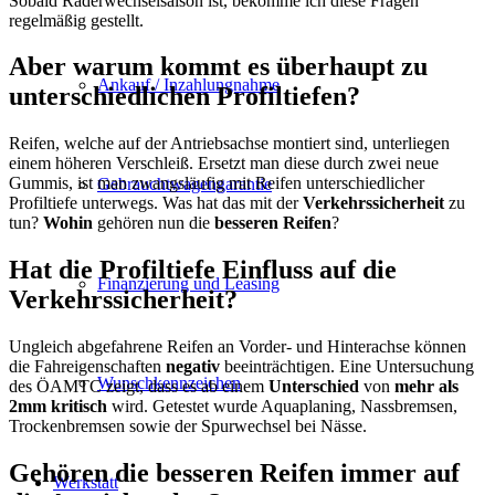
Sobald Räderwechselsaison ist, bekomme ich diese Fragen
regelmäßig gestellt.
Aber warum kommt es überhaupt zu
Ankauf / Inzahlungnahme
unterschiedlichen Profiltiefen?
Reifen, welche auf der Antriebsachse montiert sind, unterliegen
einem höheren Verschleiß. Ersetzt man diese durch zwei neue
Gummis, ist man zwangsläufig mit Reifen unterschiedlicher
Gebrauchtwagengarantie
Profiltiefe unterwegs. Was hat das mit der
Verkehrssicherheit
zu
tun?
Wohin
gehören nun die
besseren Reifen
?
Hat die Profiltiefe Einfluss auf die
Finanzierung und Leasing
Verkehrssicherheit?
Ungleich abgefahrene Reifen an Vorder- und Hinterachse können
die Fahreigenschaften
negativ
beeinträchtigen. Eine Untersuchung
Wunschkennzeichen
des ÖAMTC zeigt, dass es ab einem
Unterschied
von
mehr als
2mm kritisch
wird. Getestet wurde Aquaplaning, Nassbremsen,
Trockenbremsen sowie der Spurwechsel bei Nässe.
Gehören die besseren Reifen immer auf
Werkstatt