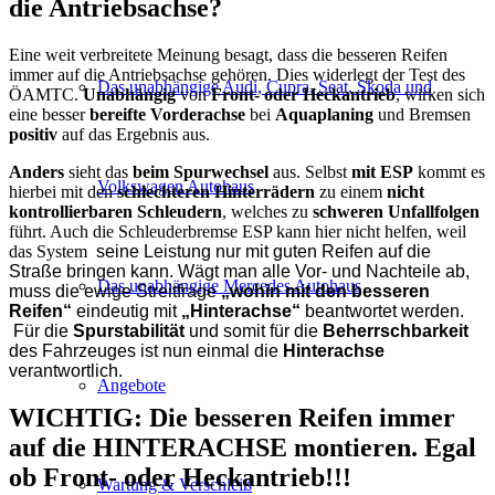
die Antriebsachse?
Eine weit verbreitete Meinung besagt, dass die besseren Reifen
immer auf die Antriebsachse gehören. Dies widerlegt der Test des
Das unabhängige Audi, Cupra, Seat, Skoda und
ÖAMTC.
Unabhängig
von
Front- oder Heckantrieb
, wirken sich
eine besser
bereifte Vorderachse
bei
Aquaplaning
und Bremsen
positiv
auf das Ergebnis aus.
Anders
sieht das
beim Spurwechsel
aus. Selbst
mit ESP
kommt es
Volkswagen Autohaus
hierbei mit den
schlechteren Hinterrädern
zu einem
nicht
kontrollierbaren Schleudern
, welches zu
schweren Unfallfolgen
führt. Auch die Schleuderbremse ESP kann hier nicht helfen, weil
das System
seine Leistung nur mit guten Reifen auf die
Straße bringen kann. Wägt man alle Vor- und Nachteile ab,
Das unabhängige Mercedes Autohaus
muss die ewige Streitfrage
„wohin mit den besseren
Reifen“
eindeutig mit
„Hinterachse“
beantwortet werden.
Für die
Spurstabilität
und somit für die
Beherrschbarkeit
des Fahrzeuges ist nun einmal die
Hinterachse
verantwortlich.
Angebote
WICHTIG: Die besseren Reifen immer
auf die HINTERACHSE montieren. Egal
ob Front- oder Heckantrieb!!!
Wartung & Verschleiß