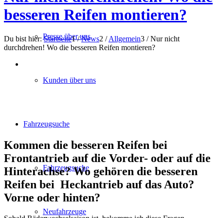
besseren Reifen montieren?
Presse über uns
Du bist hier:
Startseite
1
/
News
2
/
Allgemein
3
/
Nur nicht
durchdrehen! Wo die besseren Reifen montieren?
Kunden über uns
Fahrzeugsuche
Kommen die besseren Reifen bei
Frontantrieb auf die Vorder- oder auf die
Fahrzeugsuche
Hinterachse? Wo gehören die besseren
Reifen bei Heckantrieb auf das Auto?
Vorne oder hinten?
Neufahrzeuge