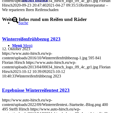
interner Bereich
content/uploads/2013/04/00034_hirsch_logo_09_4c_gr1.jpg
Florian
Hirsch
2020-09-23 20:47:40
2021-04-27 09:35:51
Reifenreparatur –
Wir reparieren Ihren Reifenschaden
Weitere Infos rund um Reifen und Räder
Suche
Winterreifenfrühbezug 2023
Menü
Menü
12. Oktober 2023
https://www.auto-hirsch.eu/wp-
content/uploads/2016/10/Winterreifenfrühbezug-1.jpg
595
841
Florian Hirsch
https://www.auto-hirsch.eu/wp-
content/uploads/2013/04/00034_hirsch_logo_09_4c_gr1.jpg
Florian
Hirsch
2023-10-12 10:39:09
2023-10-12
10:40:33
Winterreifenfrühbezug 2023
Ergebnisse Winterreifentest 2023
https://www.auto-hirsch.eu/wp-
content/uploads/2022/09/Winterreifentest.-Startseite.-Blog.png
400
495
Steffi Hirsch
https://www.auto-hirsch.eu/wp-