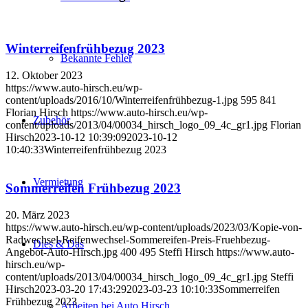
Winterreifenfrühbezug 2023
Bekannte Fehler
12. Oktober 2023
https://www.auto-hirsch.eu/wp-
content/uploads/2016/10/Winterreifenfrühbezug-1.jpg
595
841
Florian Hirsch
https://www.auto-hirsch.eu/wp-
Zubehör
content/uploads/2013/04/00034_hirsch_logo_09_4c_gr1.jpg
Florian
Hirsch
2023-10-12 10:39:09
2023-10-12
10:40:33
Winterreifenfrühbezug 2023
Vermietung
Sommerreifen Frühbezug 2023
20. März 2023
https://www.auto-hirsch.eu/wp-content/uploads/2023/03/Kopie-von-
Radwechsel-Reifenwechsel-Sommereifen-Preis-Fruehbezug-
Dies & Das
Angebot-Auto-Hirsch.jpg
400
495
Steffi Hirsch
https://www.auto-
hirsch.eu/wp-
content/uploads/2013/04/00034_hirsch_logo_09_4c_gr1.jpg
Steffi
Hirsch
2023-03-20 17:43:29
2023-03-23 10:10:33
Sommerreifen
Frühbezug 2023
Arbeiten bei Auto Hirsch