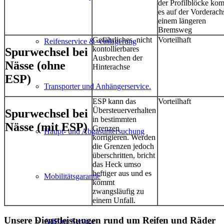
der Profilblöcke ko
es auf der Vorderach
einem längeren
Bremsweg
Gefährliches, nicht
Vorteilhaft
Reifenservice & -einlagerung
kontollierbares
Spurwechsel bei
Ausbrechen der
Nässe
(ohne
Hinterachse
ESP)
Transporter und Anhängerservice.
ESP kann das
Vorteilhaft
Übersteuerverhalten
Spurwechsel bei
in bestimmten
Nässe
(mit ESP)
Grenzen
Haupt- und Abgasuntersuchung
korrigieren. Werden
die Grenzen jedoch
überschritten, bricht
das Heck umso
heftiger aus und es
Mobilitätsgarantie
kommt
zwangsläufig zu
einem Unfall.
Unsere Dienstleistungen rund um Reifen und Räder
AdBlue Service