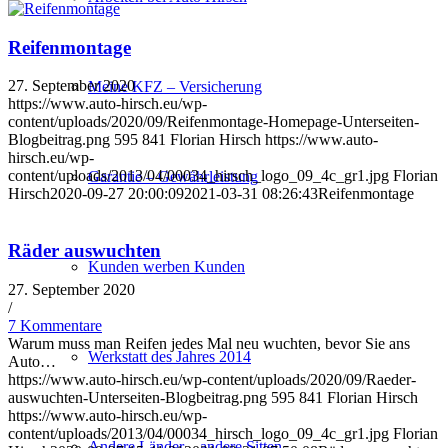
Reifenmontage
27. September 2020
Meine KFZ – Versicherung
https://www.auto-hirsch.eu/wp-
content/uploads/2020/09/Reifenmontage-Homepage-Unterseiten-
Blogbeitrag.png
595
841
Florian Hirsch
https://www.auto-
hirsch.eu/wp-
content/uploads/2013/04/00034_hirsch_logo_09_4c_gr1.jpg
Florian
Garantie – Gewährleistung
Hirsch
2020-09-27 20:00:09
2021-03-31 08:26:43
Reifenmontage
Räder auswuchten
Kunden werben Kunden
27. September 2020
/
7 Kommentare
Warum muss man Reifen jedes Mal neu wuchten, bevor Sie ans
Werkstatt des Jahres 2014
Auto…
https://www.auto-hirsch.eu/wp-content/uploads/2020/09/Raeder-
auswuchten-Unterseiten-Blogbeitrag.png
595
841
Florian Hirsch
https://www.auto-hirsch.eu/wp-
content/uploads/2013/04/00034_hirsch_logo_09_4c_gr1.jpg
Florian
Andere Länder – andere Sitten