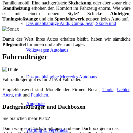
Familienmobil. Eine nachgerüstete
Sitzheizung
oder aber sogar eine
Standheizung
erhöhen den Komfort im Fahrzeug enorm. Wie wäre
es mit einem neuen Style? Schicke
Alufelgen
,
Tuningstoßstange
und ein
Sportfahrwerk
peppen jedes Auto auf.
Das unabhängige Audi, Cupra, Seat, Skoda und
Damit der Wert Ihres Autos erhalten bleibt, haben wir sämtliche
Pflegemittel
für innen und außen auf Lager.
Volkswagen Autohaus
Fahrradträger
Das unabhängige Mercedes Autohaus
Fahrradträger gibt es für 2 bis 4 Fahrräder.
Empfehlenswert sind Modelle der Firmen Bosal,
Thule
,
Uebler
,
Atera
,
mft
und
Paulchen
.
Angebote
Dachgrundträger und Dachboxen
Sie brauchen mehr Platz?
Dann wäre ein Dachgrundträger und eine Dachbox genau das
Wartung & Verschleiß