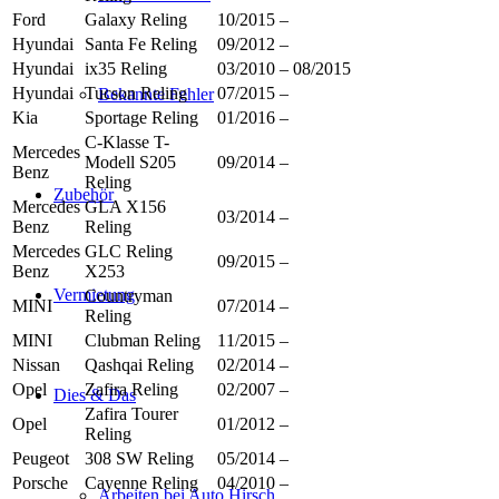
Ford
Galaxy Reling
10/2015 –
Hyundai
Santa Fe Reling
09/2012 –
Hyundai
ix35 Reling
03/2010 – 08/2015
Hyundai
Tucson Reling
07/2015 –
Bekannte Fehler
Kia
Sportage Reling
01/2016 –
C-Klasse T-
Mercedes
Modell S205
09/2014 –
Benz
Reling
Zubehör
Mercedes
GLA X156
03/2014 –
Benz
Reling
Mercedes
GLC Reling
09/2015 –
Benz
X253
Vermietung
Countryman
MINI
07/2014 –
Reling
MINI
Clubman Reling
11/2015 –
Nissan
Qashqai Reling
02/2014 –
Opel
Zafira Reling
02/2007 –
Dies & Das
Zafira Tourer
Opel
01/2012 –
Reling
Peugeot
308 SW Reling
05/2014 –
Porsche
Cayenne Reling
04/2010 –
Arbeiten bei Auto Hirsch