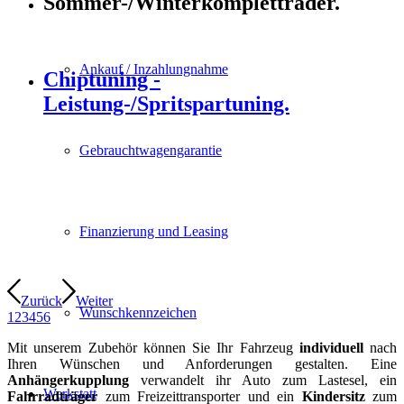
Sommer-/Winterkompletträder.
Ankauf / Inzahlungnahme
Chiptuning -
Leistung-/Spritspartuning.
Gebrauchtwagengarantie
Finanzierung und Leasing
Zurück
Weiter
Wunschkennzeichen
1
2
3
4
5
6
Mit unserem Zubehör können Sie Ihr Fahrzeug
individuell
nach
Ihren Wünschen und Anforderungen gestalten. Eine
Anhängerkupplung
verwandelt ihr Auto zum Lastesel, ein
Werkstatt
Fahrradträger
zum Freizeittransporter und ein
Kindersitz
zum