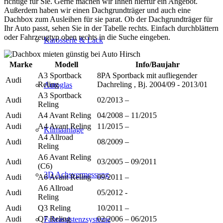
richtige für Sie. Gerne machen wir Ihnen hierfür ein Angebot.
Außerdem haben wir einen Dachgrundträger und auch eine
Dachbox zum Ausleihen für sie parat. Ob der Dachgrundträger für
Ihr Auto passt, sehen Sie in der Tabelle rechts. Einfach durchblättern
oder Fahrzeugtyp oben rechts in die Suche eingeben.
Karosserie & Lack
Marke
Modell
Info/Baujahr
A3 Sportback
8PA Sportback mit aufliegender
Audi
Reling
Dachreling , Bj. 2004/09 - 2013/01
Autoglas
A3 Sportback
Audi
02/2013 –
Reling
Audi
A4 Avant Reling
04/2008 – 11/2015
Audi
A4 Avant Reling
11/2015 –
Klimaanlage
A4 Allroad
Audi
08/2009 –
Reling
A6 Avant Reling
Audi
03/2005 – 09/2011
(C6)
3D Achsvermessung
Audi
A6 Avant Reling
09/2011 –
A6 Allroad
Audi
05/2012 -
Reling
Audi
Q3 Reling
10/2011 –
Audi
Q7 Reling
02/2006 – 06/2015
Fahrassistenzsysteme