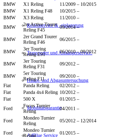
BMW
X1 Reling
11/2009 – 10/2015
BMW
X1 Reling F48
10/2015 –
BMW
X3 Reling
11/2010 –
2er Active Tourer
Reifenservice & -einlagerung
BMW
09/2014 –
Reling F45
2er Grand Tourer
BMW
06/2015 –
Reling F46
3er Touring
BMW
06/2010 – 09/2012
Transporter und Anhängerservice.
Reling E91
3er Touring
BMW
09/2012 –
Reling F31
5er Touring
BMW
09/2010 –
Reling F11
Haupt- und Abgasuntersuchung
Fiat
Panda Reling
02/2012 –
Fiat
Panda 4x4 Reling
10/2012 –
Fiat
500 X
01/2015 –
Focus Turnier
Mobilitätsgarantie
Ford
04/2011 –
Reling
Mondeo Turnier
Ford
05/2012 – 12/2014
Reling
Mondeo Turnier
Ford
01/2015 –
AdBlue Service
Reling