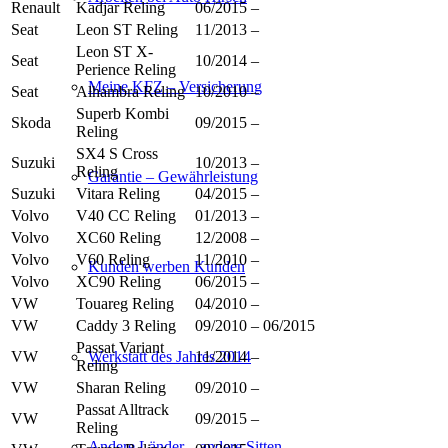
Renault
Kadjar Reling
06/2015 –
Seat
Leon ST Reling
11/2013 –
Leon ST X-
Seat
10/2014 –
Perience Reling
Meine KFZ – Versicherung
Seat
Alhambra Reling
10/2010 –
Superb Kombi
Skoda
09/2015 –
Reling
SX4 S Cross
Suzuki
10/2013 –
Reling
Garantie – Gewährleistung
Suzuki
Vitara Reling
04/2015 –
Volvo
V40 CC Reling
01/2013 –
Volvo
XC60 Reling
12/2008 –
Volvo
V60 Reling
11/2010 –
Kunden werben Kunden
Volvo
XC90 Reling
06/2015 –
VW
Touareg Reling
04/2010 –
VW
Caddy 3 Reling
09/2010 – 06/2015
Passat Variant
Werkstatt des Jahres 2014
VW
11/2014 –
Reling
VW
Sharan Reling
09/2010 –
Passat Alltrack
VW
09/2015 –
Reling
Andere Länder – andere Sitten