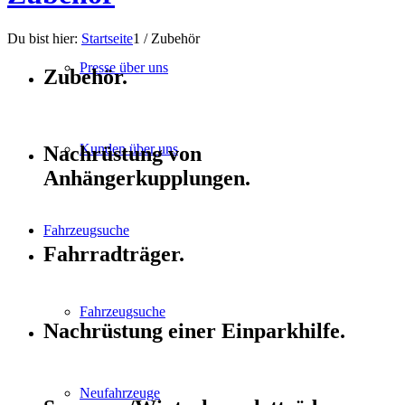
Du bist hier:
Startseite
1
/
Zubehör
Presse über uns
Zubehör.
Kunden über uns
Nachrüstung von
Anhängerkupplungen.
Fahrzeugsuche
Fahrradträger.
Fahrzeugsuche
Nachrüstung einer Einparkhilfe.
Neufahrzeuge