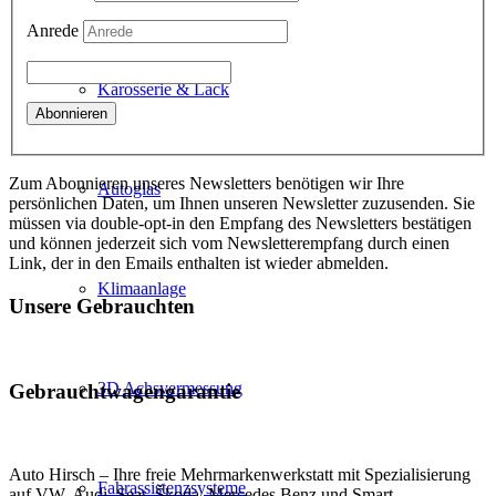
Anrede
Karosserie & Lack
Zum Abonnieren unseres Newsletters benötigen wir Ihre
Autoglas
persönlichen Daten, um Ihnen unseren Newsletter zuzusenden. Sie
müssen via double-opt-in den Empfang des Newsletters bestätigen
und können jederzeit sich vom Newsletterempfang durch einen
Link, der in den Emails enthalten ist wieder abmelden.
Klimaanlage
Unsere Gebrauchten
3D Achsvermessung
Gebrauchtwagengarantie
Auto Hirsch – Ihre freie Mehrmarkenwerkstatt mit Spezialisierung
Fahrassistenzsysteme
auf VW, Audi, Seat, Škoda, Mercedes Benz und Smart