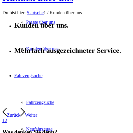
Du bist hier:
Startseite
1
/
Kunden über uns
Presse über uns
Kunden über uns.
Kunden über uns
Mehrfach ausgezeichneter Service.
Fahrzeugsuche
Fahrzeugsuche
Zurück
Weiter
1
2
Neufahrzeuge
Was denken Sie denn?