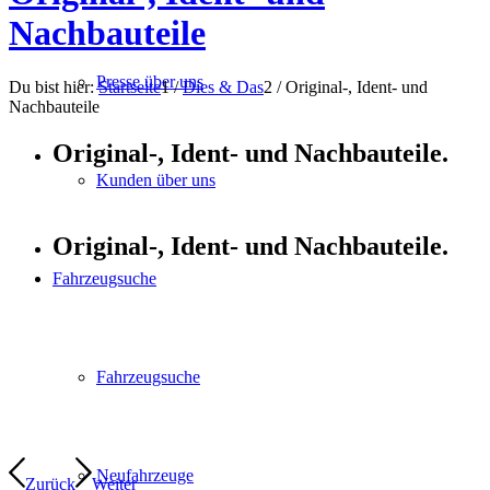
Nachbauteile
Presse über uns
Du bist hier:
Startseite
1
/
Dies & Das
2
/
Original-, Ident- und
Nachbauteile
Original-, Ident- und Nachbauteile.
Kunden über uns
Original-, Ident- und Nachbauteile.
Fahrzeugsuche
Fahrzeugsuche
Neufahrzeuge
Zurück
Weiter