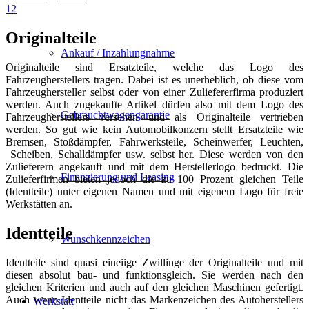
1
2
Originalteile
Ankauf / Inzahlungnahme
Originalteile sind Ersatzteile, welche das Logo des
Fahrzeugherstellers tragen. Dabei ist es unerheblich, ob diese vom
Fahrzeughersteller selbst oder von einer Zuliefererfirma produziert
werden. Auch zugekaufte Artikel dürfen also mit dem Logo des
Gebrauchtwagengarantie
Fahrzeugherstellers versehen und als Originalteile vertrieben
werden. So gut wie kein Automobilkonzern stellt Ersatzteile wie
Bremsen, Stoßdämpfer, Fahrwerksteile, Scheinwerfer, Leuchten,
Scheiben, Schalldämpfer usw. selbst her. Diese werden von den
Zulieferern angekauft und mit dem Herstellerlogo bedruckt. Die
Finanzierung und Leasing
Zulieferfirmen bieten jedoch die zu 100 Prozent gleichen Teile
(Identteile) unter eigenen Namen und mit eigenem Logo für freie
Werkstätten an.
Identteile
Wunschkennzeichen
Identteile sind quasi eineiige Zwillinge der Originalteile und mit
diesen absolut bau- und funktionsgleich. Sie werden nach den
gleichen Kriterien und auch auf den gleichen Maschinen gefertigt.
Auch wenn Identteile nicht das Markenzeichen des Autoherstellers
Werkstatt