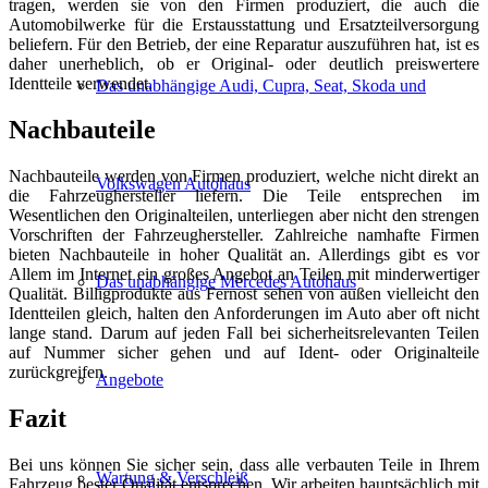
tragen, werden sie von den Firmen produziert, die auch die
Automobilwerke für die Erstausstattung und Ersatzteilversorgung
beliefern. Für den Betrieb, der eine Reparatur auszuführen hat, ist es
daher unerheblich, ob er Original- oder deutlich preiswertere
Identteile verwendet.
Das unabhängige Audi, Cupra, Seat, Skoda und
Nachbauteile
Nachbauteile werden von Firmen produziert, welche nicht direkt an
Volkswagen Autohaus
die Fahrzeughersteller liefern. Die Teile entsprechen im
Wesentlichen den Originalteilen, unterliegen aber nicht den strengen
Vorschriften der Fahrzeughersteller. Zahlreiche namhafte Firmen
bieten Nachbauteile in hoher Qualität an. Allerdings gibt es vor
Allem im Internet ein großes Angebot an Teilen mit minderwertiger
Das unabhängige Mercedes Autohaus
Qualität. Billigprodukte aus Fernost sehen von außen vielleicht den
Identteilen gleich, halten den Anforderungen im Auto aber oft nicht
lange stand. Darum auf jeden Fall bei sicherheitsrelevanten Teilen
auf Nummer sicher gehen und auf Ident- oder Originalteile
zurückgreifen.
Angebote
Fazit
Bei uns können Sie sicher sein, dass alle verbauten Teile in Ihrem
Wartung & Verschleiß
Fahrzeug bester Qualität entsprechen. Wir arbeiten hauptsächlich mit