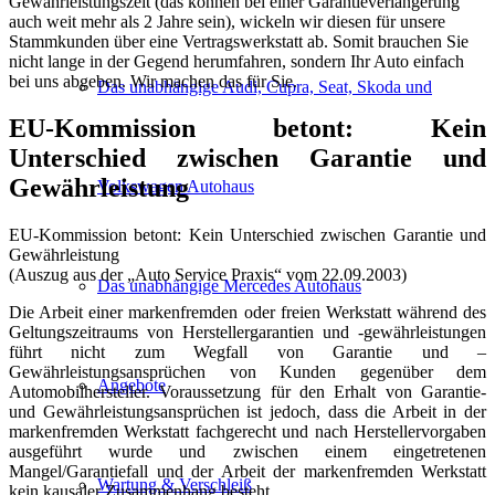
Gewährleistungszeit (das können bei einer Garantieverlängerung
auch weit mehr als 2 Jahre sein), wickeln wir diesen für unsere
Stammkunden über eine Vertragswerkstatt ab. Somit brauchen Sie
nicht lange in der Gegend herumfahren, sondern Ihr Auto einfach
bei uns abgeben. Wir machen das für Sie.
Das unabhängige Audi, Cupra, Seat, Skoda und
EU-Kommission betont: Kein
Unterschied zwischen Garantie und
Gewährleistung
Volkswagen Autohaus
EU-Kommission betont: Kein Unterschied zwischen Garantie und
Gewährleistung
(Auszug aus der „Auto Service Praxis“ vom 22.09.2003)
Das unabhängige Mercedes Autohaus
Die Arbeit einer markenfremden oder freien Werkstatt während des
Geltungszeitraums von Herstellergarantien und -gewährleistungen
führt nicht zum Wegfall von Garantie und –
Gewährleistungsansprüchen von Kunden gegenüber dem
Angebote
Automobilhersteller. Voraussetzung für den Erhalt von Garantie-
und Gewährleistungsansprüchen ist jedoch, dass die Arbeit in der
markenfremden Werkstatt fachgerecht und nach Herstellervorgaben
ausgeführt wurde und zwischen einem eingetretenen
Mangel/Garantiefall und der Arbeit der markenfremden Werkstatt
Wartung & Verschleiß
kein kausaler Zusammenhang besteht.