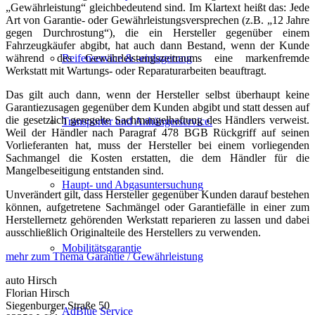
„Gewährleistung“ gleichbedeutend sind. Im Klartext heißt das: Jede
Art von Garantie- oder Gewährleistungsversprechen (z.B. „12 Jahre
gegen Durchrostung“), die ein Hersteller gegenüber einem
Fahrzeugkäufer abgibt, hat auch dann Bestand, wenn der Kunde
während des Gewährleistungszeitraums eine markenfremde
Reifenservice & -einlagerung
Werkstatt mit Wartungs- oder Reparaturarbeiten beauftragt.
Das gilt auch dann, wenn der Hersteller selbst überhaupt keine
Garantiezusagen gegenüber dem Kunden abgibt und statt dessen auf
die gesetzlich geregelte Sachmangelhaftung des Händlers verweist.
Transporter und Anhängerservice.
Weil der Händler nach Paragraf 478 BGB Rückgriff auf seinen
Vorlieferanten hat, muss der Hersteller bei einem vorliegenden
Sachmangel die Kosten erstatten, die dem Händler für die
Mangelbeseitigung entstanden sind.
Haupt- und Abgasuntersuchung
Unverändert gilt, dass Hersteller gegenüber Kunden darauf bestehen
können, aufgetretene Sachmängel oder Garantiefälle in einer zum
Herstellernetz gehörenden Werkstatt reparieren zu lassen und dabei
ausschließlich Originalteile des Herstellers zu verwenden.
Mobilitätsgarantie
mehr zum Thema Garantie / Gewährleistung
auto Hirsch
Florian Hirsch
Siegenburger Straße 50
AdBlue Service