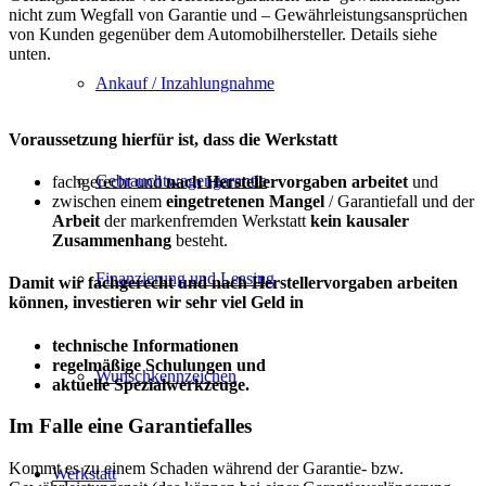
nicht zum Wegfall von Garantie und – Gewährleistungsansprüchen
von Kunden gegenüber dem Automobilhersteller. Details siehe
unten.
Ankauf / Inzahlungnahme
Voraussetzung hierfür ist, dass die Werkstatt
Gebrauchtwagengarantie
fachgerecht und
nach Herstellervorgaben arbeitet
und
zwischen einem
eingetretenen Mangel
/ Garantiefall und der
Arbeit
der markenfremden Werkstatt
kein kausaler
Zusammenhang
besteht.
Finanzierung und Leasing
Damit wir
fachgerecht
und nach
Herstellervorgaben
arbeiten
können, investieren wir sehr viel Geld in
technische Informationen
regelmäßige Schulungen und
Wunschkennzeichen
aktuelle Spezialwerkzeuge.
Im Falle eine Garantiefalles
Kommt es zu einem Schaden während der Garantie- bzw.
Werkstatt