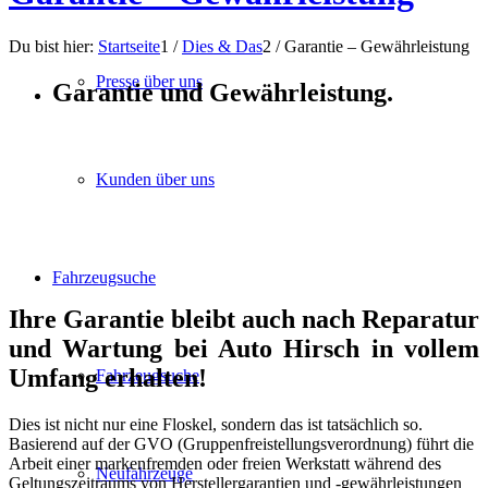
Du bist hier:
Startseite
1
/
Dies & Das
2
/
Garantie – Gewährleistung
Presse über uns
Garantie und Gewährleistung.
Kunden über uns
Fahrzeugsuche
Ihre Garantie bleibt auch nach Reparatur
und Wartung bei Auto Hirsch in vollem
Umfang erhalten!
Fahrzeugsuche
Dies ist nicht nur eine Floskel, sondern das ist tatsächlich so.
Basierend auf der GVO (Gruppenfreistellungsverordnung) führt die
Arbeit einer markenfremden oder freien Werkstatt während des
Neufahrzeuge
Geltungszeitraums von Herstellergarantien und -gewährleistungen