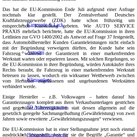
Das hat die EU-Kommission Ende Juli aufgrund einer Anfrage
nochmals klar gestellt. Der Zentralverband Deutsches
Kraftfahrzeuggewerbe (ZDK) hatte schon frühzeitig um
Karosserie & Lack
entsprechende Klarstellung gebeten. Wie AUTO SERVICE
PRAXIS mehrfach berichtete, hatte die EU-Kommission in ihren
Leitlinien zur GVO 1400/2002 als Antwort auf Frage 37 festgestellt,
dass Automobilhersteller Kunden Garantieleistungen nicht einfach
mit der Begründung verweigern dürften, der Kunde habe sein
Autoglas
Fahrzeug während der Garantiezeit in einer markenfremden
Werkstatt warten oder reparieren lassen. Mit solchen Regelungen, so
die EU-Kommission in ihrer Begründung, würden Autokäufer ihres
Rechts beraubt, ihr Fahrzeug in einer markenfremden Werkstatt
betreuen zu lassen, wodurch ein wirksamer Wettbewerb zwischen
Klimaanlage
vom Hersteller zugelassenen und ungebundenen Werkstätten
verhindert werde.
Einige Hersteller – z.B. Volkswagen – hatten darauf hin
Garantiezusagen komplett aus ihren Verkaufsunterlagen gestrichen
3D Achsvermessung
und gegenüber Fahrzeugkäufern statt dessen allgemein auf die
gesetzlich geregelte Sachmangelhaftung (Gewährleistung) von zwei
Jahren sowie erweiterte „Gewährleistungszusagen“ verwiesen.
Die EU-Kommission hat in einer Stellungnahme jetzt noch einmal
ausdrücklich festgestellt, dass für sie die Begriffe „Garantie“ und
Fahrassistenzsysteme