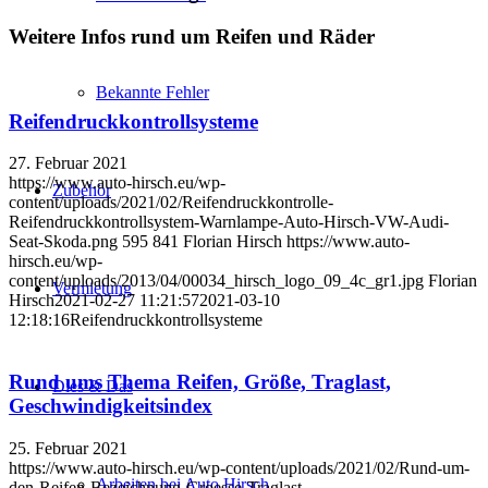
Weitere Infos rund um Reifen und Räder
Bekannte Fehler
Reifendruckkontrollsysteme
27. Februar 2021
https://www.auto-hirsch.eu/wp-
Zubehör
content/uploads/2021/02/Reifendruckkontrolle-
Reifendruckkontrollsystem-Warnlampe-Auto-Hirsch-VW-Audi-
Seat-Skoda.png
595
841
Florian Hirsch
https://www.auto-
hirsch.eu/wp-
content/uploads/2013/04/00034_hirsch_logo_09_4c_gr1.jpg
Florian
Vermietung
Hirsch
2021-02-27 11:21:57
2021-03-10
12:18:16
Reifendruckkontrollsysteme
Rund ums Thema Reifen, Größe, Traglast,
Dies & Das
Geschwindigkeitsindex
25. Februar 2021
https://www.auto-hirsch.eu/wp-content/uploads/2021/02/Rund-um-
Arbeiten bei Auto Hirsch
den-Reifen-Bezeichnung-Groesse-Traglast-