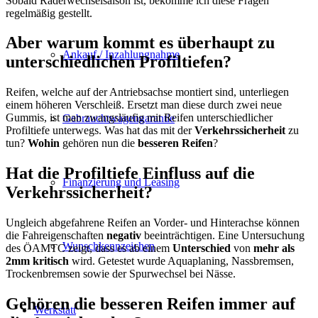
Sobald Räderwechselsaison ist, bekomme ich diese Fragen
regelmäßig gestellt.
Aber warum kommt es überhaupt zu
Ankauf / Inzahlungnahme
unterschiedlichen Profiltiefen?
Reifen, welche auf der Antriebsachse montiert sind, unterliegen
einem höheren Verschleiß. Ersetzt man diese durch zwei neue
Gummis, ist man zwangsläufig mit Reifen unterschiedlicher
Gebrauchtwagengarantie
Profiltiefe unterwegs. Was hat das mit der
Verkehrssicherheit
zu
tun?
Wohin
gehören nun die
besseren Reifen
?
Hat die Profiltiefe Einfluss auf die
Finanzierung und Leasing
Verkehrssicherheit?
Ungleich abgefahrene Reifen an Vorder- und Hinterachse können
die Fahreigenschaften
negativ
beeinträchtigen. Eine Untersuchung
Wunschkennzeichen
des ÖAMTC zeigt, dass es ab einem
Unterschied
von
mehr als
2mm kritisch
wird. Getestet wurde Aquaplaning, Nassbremsen,
Trockenbremsen sowie der Spurwechsel bei Nässe.
Gehören die besseren Reifen immer auf
Werkstatt