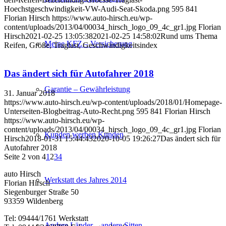
Hoechstgeschwindigkeit-VW-Audi-Seat-Skoda.png
595
841
Florian Hirsch
https://www.auto-hirsch.eu/wp-
content/uploads/2013/04/00034_hirsch_logo_09_4c_gr1.jpg
Florian
Hirsch
2021-02-25 13:05:38
2021-02-25 14:58:02
Rund ums Thema
Meine KFZ – Versicherung
Reifen, Größe, Traglast, Geschwindigkeitsindex
Das ändert sich für Autofahrer 2018
Garantie – Gewährleistung
31. Januar 2018
https://www.auto-hirsch.eu/wp-content/uploads/2018/01/Homepage-
Unterseiten-Blogbeitrag-Auto-Recht.png
595
841
Florian Hirsch
https://www.auto-hirsch.eu/wp-
content/uploads/2013/04/00034_hirsch_logo_09_4c_gr1.jpg
Florian
Kunden werben Kunden
Hirsch
2018-01-31 15:44:43
2020-10-05 19:26:27
Das ändert sich für
Autofahrer 2018
Seite 2 von 4
1
2
3
4
auto Hirsch
Werkstatt des Jahres 2014
Florian Hirsch
Siegenburger Straße 50
93359 Wildenberg
Tel: 09444/1761 Werkstatt
Andere Länder – andere Sitten