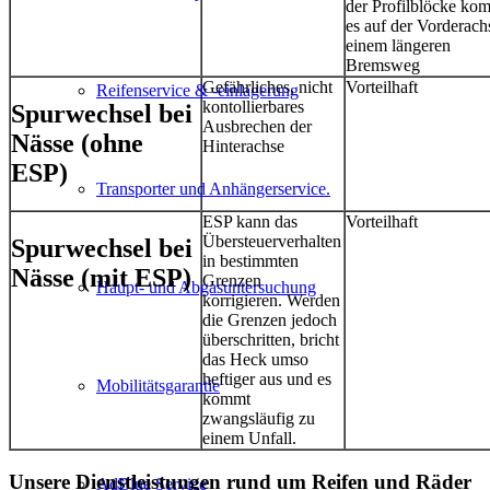
der Profilblöcke ko
es auf der Vorderach
einem längeren
Bremsweg
Gefährliches, nicht
Vorteilhaft
Reifenservice & -einlagerung
kontollierbares
Spurwechsel bei
Ausbrechen der
Nässe
(ohne
Hinterachse
ESP)
Transporter und Anhängerservice.
ESP kann das
Vorteilhaft
Übersteuerverhalten
Spurwechsel bei
in bestimmten
Nässe
(mit ESP)
Grenzen
Haupt- und Abgasuntersuchung
korrigieren. Werden
die Grenzen jedoch
überschritten, bricht
das Heck umso
heftiger aus und es
Mobilitätsgarantie
kommt
zwangsläufig zu
einem Unfall.
Unsere Dienstleistungen rund um Reifen und Räder
AdBlue Service