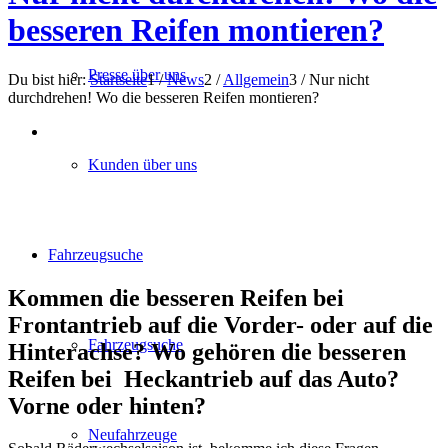
besseren Reifen montieren?
Presse über uns
Du bist hier:
Startseite
1
/
News
2
/
Allgemein
3
/
Nur nicht
durchdrehen! Wo die besseren Reifen montieren?
Kunden über uns
Fahrzeugsuche
Kommen die besseren Reifen bei
Frontantrieb auf die Vorder- oder auf die
Fahrzeugsuche
Hinterachse? Wo gehören die besseren
Reifen bei Heckantrieb auf das Auto?
Vorne oder hinten?
Neufahrzeuge