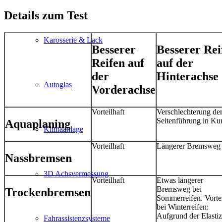
Details zum Test
Karosserie & Lack
Besserer
Besserer Rei
Reifen auf
auf der
der
Hinterachse
Autoglas
Vorderachse
Vorteilhaft
Verschlechterung de
Seitenführung in Ku
Aquaplaning
Klimaanlage
Vorteilhaft
Längerer Bremsweg
Nassbremsen
3D Achsvermessung
Vorteilhaft
Etwas längerer
Bremsweg bei
Trockenbremsen
Sommerreifen. Vortei
bei Winterreifen:
Aufgrund der Elastiz
Fahrassistenzsysteme