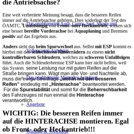
die Antriebsachse?
Eine weit verbreitete Meinung besagt, dass die besseren Reifen
immer auf die Antriebsachse gehören. Dies widerlegt der Test des
Das unabhängige Audi, Cupra, Seat, Skoda und
ÖAMTC.
Unabhängig
von
Front- oder Heckantrieb
, wirken sich
eine besser
bereifte Vorderachse
bei
Aquaplaning
und Bremsen
positiv
auf das Ergebnis aus.
Anders
sieht das
beim Spurwechsel
aus. Selbst
mit ESP
kommt es
Volkswagen Autohaus
hierbei mit den
schlechteren Hinterrädern
zu einem
nicht
kontrollierbaren Schleudern
, welches zu
schweren Unfallfolgen
führt. Auch die Schleuderbremse ESP kann hier nicht helfen, weil
das System
seine Leistung nur mit guten Reifen auf die
Straße bringen kann. Wägt man alle Vor- und Nachteile ab,
Das unabhängige Mercedes Autohaus
muss die ewige Streitfrage
„wohin mit den besseren
Reifen“
eindeutig mit
„Hinterachse“
beantwortet werden.
Für die
Spurstabilität
und somit für die
Beherrschbarkeit
des Fahrzeuges ist nun einmal die
Hinterachse
verantwortlich.
Angebote
WICHTIG: Die besseren Reifen immer
auf die HINTERACHSE montieren. Egal
ob Front- oder Heckantrieb!!!
Wartung & Verschleiß