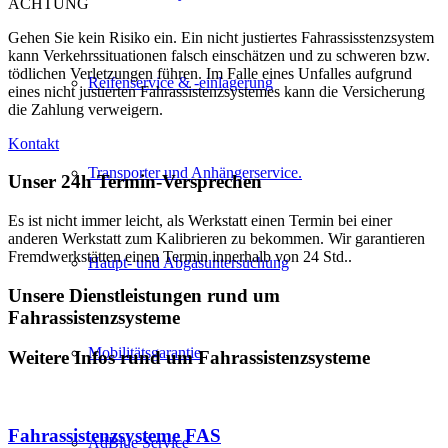
ACHTUNG
Gehen Sie kein Risiko ein. Ein nicht justiertes Fahrassisstenzsystem
kann Verkehrssituationen falsch einschätzen und zu schweren bzw.
tödlichen Verletzungen führen. Im Falle eines Unfalles aufgrund
Reifenservice & -einlagerung
eines nicht justierten Fahrassistenzsystemes kann die Versicherung
die Zahlung verweigern.
Kontakt
Transporter und Anhängerservice.
Unser 24h Termin-Versprechen
Es ist nicht immer leicht, als Werkstatt einen Termin bei einer
anderen Werkstatt zum Kalibrieren zu bekommen. Wir garantieren
Fremdwerkstätten einen Termin innerhalb von 24 Std..
Haupt- und Abgasuntersuchung
Unsere Dienstleistungen rund um
Fahrassistenzsysteme
Mobilitätsgarantie
Weitere Infos rund um Fahrassistenzsysteme
Fahrassistenzsysteme FAS
AdBlue Service