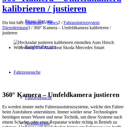
kalibrieren / justieren
Presse über uns
Du bist hier:
Startseite
1
/
News
2
/
Fahrassistenzsystem
Dienstleistung
3
/
360° Kamera – Umfeldkamera kalibrieren /
justieren
Kunden über uns
Fahrzeugsuche
360° Kamera – Umfeldkamera justieren
Fahrzeugsuche
Es werden immer mehr Fahrerasssistenzsysteme, welche den Fahrer
beim Autofahren unterstützen. Immer wieder neue Technologien
benötigen neues Wissen und neue Technik, um diese Systeme nach
einem Schaden oder einer Reparatur wieder richtig in Betrieb zu
Neufahrzeuge