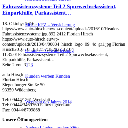
Fahrassistenzsysteme Teil 2 Spurwechselassistent,
Einparkhilfe, Parkassistent…
18. Oktober 2016
Meine KFZ – Versicherung
https://www.auto-hirsch.eu/wp-content/uploads/2016/10/Header-
Fahrassistenzsysteme.jpg
892
2412
Florian Hirsch
https://www.auto-hirsch.eu/wp-
content/uploads/2013/04/00034_hirsch_logo_09_4c_gr1.jpg
Florian
Hirsch
2016-10-18 17:57:38
2022-12-04
Garantie – Gewährleistung
11:35:01
Fahrassistenzsysteme Teil 2 Spurwechselassistent,
Einparkhilfe, Parkassistent…
Seite 2 von 3
1
2
3
auto Hirsch
Kunden werben Kunden
Florian Hirsch
Siegenburger Straße 50
93359 Wildenberg
Tel: 09444/1761 Werkstatt
Werkstatt des Jahres 2014
Tel: 09444/3469760 Fahrzeugverkauf
Fax: 09444/8709868
Unsere Öffnungszeiten:
Andere Länder – andere Sitten