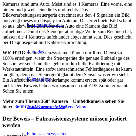
Kameras rund ums Auto. Meist sind es 4 Kameras. Eine vorne, eine
hinten und jeweils eine links und rechts. Das
Bildverarbeitungssteuergerät errechnet aus den 4 Signalen ein Bild
und zeigt dieses im Display im Auto an. Das errechnete Bild schaut
Karosserie & Lack
so aus, als würde 20m über dem Auto eine Kamera das Bild
aufnehmen. Damit das Steuergerät richtige Werte zum Rechnen hat,
müssen die 4 Kameras aufeinander abgestimmt sein. Dies geschieht
per Diagnosegerät und Kalibriervorrichtung.
Autoglas
WICHTIG
: Fahrassistenzsysteme können nur Ihren Dienst zu
100% erledigen, wenn die Steuergeräte die genaue Einbaulage des
Sensors wissen. Und dies geht nur durch die Kalibrierung mit
Werkstattmitteln. Eine softwareteschnische Fehlerdiagnose ist kaum
möglich, denn das Steuergerät glaubt dem Sensor was er wo sieht.
Klimaanlage
Ein Aufleuchten einer Fehlerlampe kommt erst zu spät oder gar
nicht. Den Beweis haben wir zusammen mit ZDF Zoom erbracht.
Sehen Sie unten.
Mehr zum Thema 360° Kamera – Umfeldkamera sehen Sie
3D Achsvermessung
hier:
360° Grad Kamera VW Area View
Der Beweis – Fahrassistenzsysteme müssen justiert
werden
Fahrassistenzsysteme