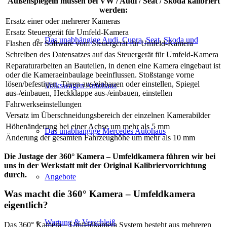
Außenspiegeln müssen bei VW / Audi / Seat / Skoda kalibriert
werden:
Ersatz einer oder mehrerer Kameras
Ersatz Steuergerät für Umfeld-Kamera
Das unabhängige Audi, Cupra, Seat, Skoda und
Flashen der Software vom Steuergerät für Umfeld-Kamera
Schreiben des Datensatzes auf das Steuergerät für Umfeld-Kamera
Reparaturarbeiten an Bauteilen, in denen eine Kamera eingebaut ist
oder die Kameraeinbaulage beeinflussen. Stoßstange vorne
lösen/befestigen, Türen aus/einbauen oder einstellen, Spiegel
Volkswagen Autohaus
aus-/einbauen, Heckklappe aus-/einbauen, einstellen
Fahrwerkseinstellungen
Versatz im Überschneidungsbereich der einzelnen Kamerabilder
Höhenänderung bei einer Achse um mehr als 5 mm
Das unabhängige Mercedes Autohaus
Änderung der gesamten Fahrzeughöhe um mehr als 10 mm
Die Justage der 360° Kamera – Umfeldkamera führen wir bei
uns in der Werkstatt mit der Original Kalibriervorrichtung
durch.
Angebote
Was macht die 360° Kamera – Umfeldkamera
eigentlich?
Wartung & Verschleiß
Das 360° Kamera – Umfeldkamera System besteht aus mehreren