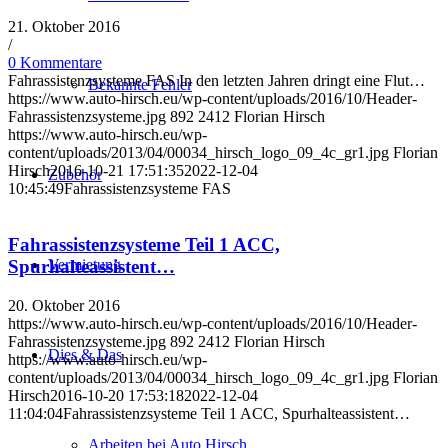
21. Oktober 2016
/
0 Kommentare
Fahrassistenzsysteme FAS In den letzten Jahren dringt eine Flut…
Bekannte Fehler
https://www.auto-hirsch.eu/wp-content/uploads/2016/10/Header-
Fahrassistenzsysteme.jpg
892
2412
Florian Hirsch
https://www.auto-hirsch.eu/wp-
content/uploads/2013/04/00034_hirsch_logo_09_4c_gr1.jpg
Florian
Hirsch
2016-10-21 17:51:35
2022-12-04
Zubehör
10:45:49
Fahrassistenzsysteme FAS
Fahrassistenzsysteme Teil 1 ACC,
Vermietung
Spurhalteassistent…
20. Oktober 2016
https://www.auto-hirsch.eu/wp-content/uploads/2016/10/Header-
Fahrassistenzsysteme.jpg
892
2412
Florian Hirsch
Dies & Das
https://www.auto-hirsch.eu/wp-
content/uploads/2013/04/00034_hirsch_logo_09_4c_gr1.jpg
Florian
Hirsch
2016-10-20 17:53:18
2022-12-04
11:04:04
Fahrassistenzsysteme Teil 1 ACC, Spurhalteassistent…
Arbeiten bei Auto Hirsch