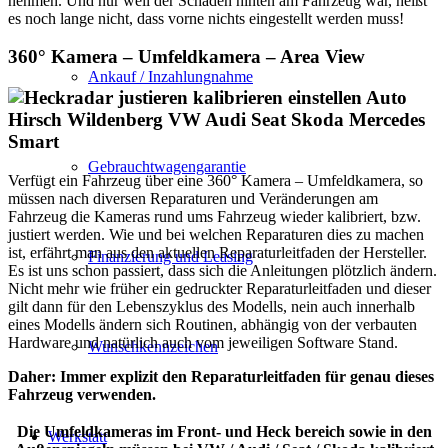
nehmen. Und nur weil der Schaden hinten am Fahrzeug war, heißt
es noch lange nicht, dass vorne nichts eingestellt werden muss!
360° Kamera – Umfeldkamera – Area View
Ankauf / Inzahlungnahme
Gebrauchtwagengarantie
Verfügt ein Fahrzeug über eine 360° Kamera – Umfeldkamera, so
müssen nach diversen Reparaturen und Veränderungen am
Fahrzeug die Kameras rund ums Fahrzeug wieder kalibriert, bzw.
justiert werden. Wie und bei welchen Reparaturen dies zu machen
ist, erfährt man aus den aktuellen Reparaturleitfaden der Hersteller.
Finanzierung und Leasing
Es ist uns schon passiert, dass sich die Anleitungen plötzlich ändern.
Nicht mehr wie früher ein gedruckter Reparaturleitfaden und dieser
gilt dann für den Lebenszyklus des Modells, nein auch innerhalb
eines Modells ändern sich Routinen, abhängig von der verbauten
Hardware und natürlich auch vom jeweiligen Software Stand.
Wunschkennzeichen
Daher: Immer explizit den Reparaturleitfaden für genau dieses
Fahrzeug verwenden.
Die Umfeldkameras im Front- und Heck bereich sowie in den
Werkstatt