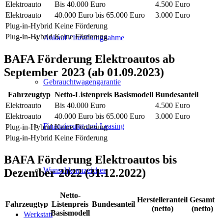
Elektroauto
Bis 40.000 Euro
4.500 Euro
Elektroauto
40.000 Euro bis 65.000 Euro
3.000 Euro
Plug-in-Hybrid
Keine Förderung
Plug-in-Hybrid
Keine Förderung
Ankauf / Inzahlungnahme
BAFA Förderung Elektroautos ab
September 2023 (ab 01.09.2023)
Gebrauchtwagengarantie
Fahrzeugtyp
Netto-Listenpreis Basismodell
Bundesanteil
Elektroauto
Bis 40.000 Euro
4.500 Euro
Elektroauto
40.000 Euro bis 65.000 Euro
3.000 Euro
Finanzierung und Leasing
Plug-in-Hybrid
Keine Förderung
Plug-in-Hybrid
Keine Förderung
BAFA Förderung Elektroautos bis
Wunschkennzeichen
Dezember 2022 (31.12.2022)
Netto-
Herstelleranteil
Gesamt
Fahrzeugtyp
Listenpreis
Bundesanteil
(netto)
(netto)
Basismodell
Werkstatt