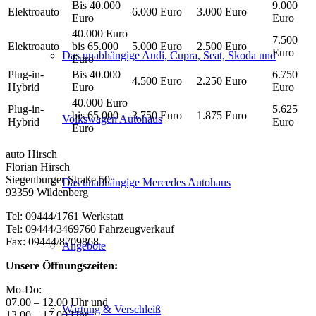
Bis 40.000
9.000
Elektroauto
6.000 Euro
3.000 Euro
Euro
Euro
40.000 Euro
7.500
Elektroauto
bis 65.000
5.000 Euro
2.500 Euro
Euro
Das unabhängige Audi, Cupra, Seat, Skoda und
Euro
Plug-in-
Bis 40.000
6.750
4.500 Euro
2.250 Euro
Hybrid
Euro
Euro
40.000 Euro
Plug-in-
5.625
bis 65.000
3.750 Euro
1.875 Euro
Volkswagen Autohaus
Hybrid
Euro
Euro
auto Hirsch
Florian Hirsch
Siegenburger Straße 50
Das unabhängige Mercedes Autohaus
93359 Wildenberg
Tel: 09444/1761 Werkstatt
Tel: 09444/3469760 Fahrzeugverkauf
Fax: 09444/8709868
Angebote
Unsere Öffnungszeiten:
Mo-Do:
07.00 – 12.00 Uhr und
Wartung & Verschleiß
13.00 – 17.00 Uhr