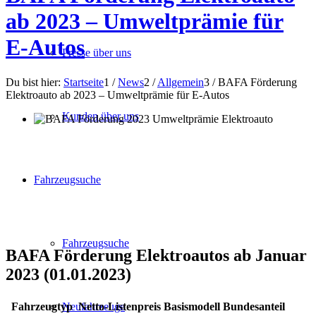
ab 2023 – Umweltprämie für
E-Autos
Presse über uns
Du bist hier:
Startseite
1
/
News
2
/
Allgemein
3
/
BAFA Förderung
Elektroauto ab 2023 – Umweltprämie für E-Autos
Kunden über uns
Fahrzeugsuche
Fahrzeugsuche
BAFA Förderung Elektroautos ab Januar
2023 (01.01.2023)
Fahrzeugtyp
Netto-Listenpreis Basismodell
Bundesanteil
Neufahrzeuge