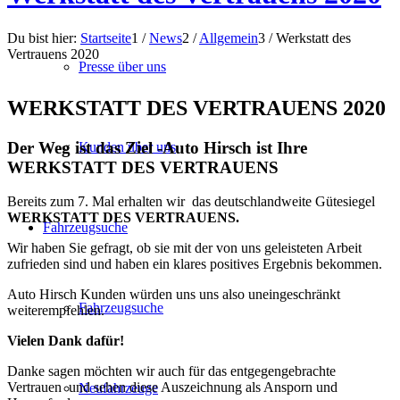
Du bist hier:
Startseite
1
/
News
2
/
Allgemein
3
/
Werkstatt des
Vertrauens 2020
Presse über uns
WERKSTATT DES VERTRAUENS 2020
Der Weg ist das Ziel -Auto Hirsch ist Ihre
Kunden über uns
WERKSTATT DES VERTRAUENS
Bereits zum 7. Mal erhalten wir das deutschlandweite Gütesiegel
WERKSTATT DES VERTRAUENS.
Fahrzeugsuche
Wir haben Sie gefragt, ob sie mit der von uns geleisteten Arbeit
zufrieden sind und haben ein klares positives Ergebnis bekommen.
Auto Hirsch Kunden würden uns uns also uneingeschränkt
Fahrzeugsuche
weiterempfehlen.
Vielen Dank dafür!
Danke sagen möchten wir auch für das entgegengebrachte
Vertrauen und sehen diese Auszeichnung als Ansporn und
Neufahrzeuge