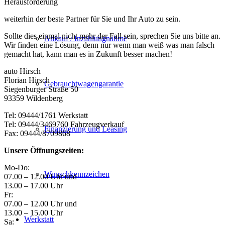
Herausforderung
weiterhin der beste Partner für Sie und Ihr Auto zu sein.
Sollte dies einmal nicht mehr der Fall sein, sprechen Sie uns bitte an.
Ankauf / Inzahlungnahme
Wir finden eine Lösung, denn nur wenn man weiß was man falsch
gemacht hat, kann man es in Zukunft besser machen!
auto Hirsch
Florian Hirsch
Gebrauchtwagengarantie
Siegenburger Straße 50
93359 Wildenberg
Tel: 09444/1761 Werkstatt
Tel: 09444/3469760 Fahrzeugverkauf
Finanzierung und Leasing
Fax: 09444/8709868
Unsere Öffnungszeiten:
Mo-Do:
Wunschkennzeichen
07.00 – 12.00 Uhr und
13.00 – 17.00 Uhr
Fr:
07.00 – 12.00 Uhr und
13.00 – 15.00 Uhr
Werkstatt
Sa: