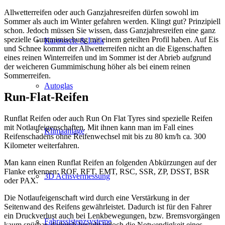
Allwetterreifen oder auch Ganzjahresreifen dürfen sowohl im
Sommer als auch im Winter gefahren werden. Klingt gut? Prinzipiell
schon. Jedoch müssen Sie wissen, dass Ganzjahresreifen eine ganz
spezielle Gummimischung mit einem geteilten Profil haben. Auf Eis
Karosserie & Lack
und Schnee kommt der Allwetterreifen nicht an die Eigenschaften
eines reinen Winterreifen und im Sommer ist der Abrieb aufgrund
der weicheren Gummimischung höher als bei einem reinen
Sommerreifen.
Autoglas
Run-Flat-Reifen
Runflat Reifen oder auch Run On Flat Tyres sind spezielle Reifen
mit Notlaufeigenschaften. Mit ihnen kann man im Fall eines
Klimaanlage
Reifenschadens ohne Reifenwechsel mit bis zu 80 km/h ca. 300
Kilometer weiterfahren.
Man kann einen Runflat Reifen an folgenden Abkürzungen auf der
Flanke erkennen: ROF, RFT, EMT, RSC, SSR, ZP, DSST, BSR
3D Achsvermessung
oder PAX.
Die Notlaufeigenschaft wird durch eine Verstärkung in der
Seitenwand des Reifens gewährleistet. Dadurch ist für den Fahrer
ein Druckverlust auch bei Lenkbewegungen, bzw. Bremsvorgängen
Fahrassistenzsysteme
kaum spürbar, dadurch besteht jedoch die Notwendigkeit eines