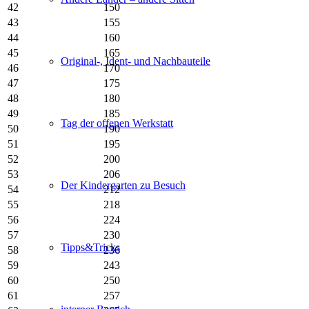
42
150
43
155
44
160
45
165
Original-, Ident- und Nachbauteile
46
170
47
175
48
180
49
185
Tag der offenen Werkstatt
50
190
51
195
52
200
53
206
Der Kindergarten zu Besuch
54
212
55
218
56
224
57
230
Tipps&Tricks
58
236
59
243
60
250
61
257