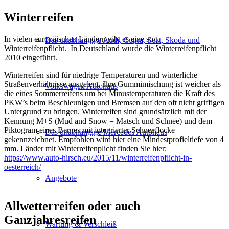
Winterreifen
In vielen europäischen Ländern gibt es eine sog.
Das unabhängige Audi, Cupra, Seat, Skoda und
Winterreifenpflicht. In Deutschland wurde die Winterreifenpflicht
2010 eingeführt.
Winterreifen sind für niedrige Temperaturen und winterliche
Straßenverhältnisse ausgelegt. Ihre Gummimischung ist weicher als
Volkswagen Autohaus
die eines Sommerreifens um bei Minustemperaturen die Kraft des
PKW’s beim Beschleunigen und Bremsen auf den oft nicht griffigen
Untergrund zu bringen. Winterreifen sind grundsätzlich mit der
Kennung M+S (Mud and Snow = Matsch und Schnee) und dem
Piktogram eines Berges mit integrierter Schneeflocke
Das unabhängige Mercedes Autohaus
gekennzeichnet. Empfohlen wird hier eine Mindestprofieltiefe von 4
mm. Länder mit Winterreifenplicht finden Sie hier:
https://www.auto-hirsch.eu/2015/11/winterreifenpflicht-in-
oesterreich/
Angebote
Allwetterreifen oder auch
Ganzjahresreifen
Wartung & Verschleiß