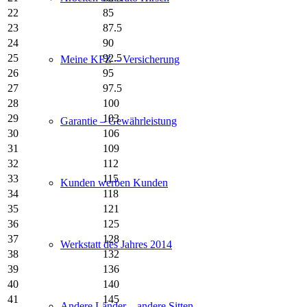
22
85
23
87.5
24
90
25
92.5
Meine KFZ – Versicherung
26
95
27
97.5
28
100
29
103
Garantie – Gewährleistung
30
106
31
109
32
112
33
115
Kunden werben Kunden
34
118
35
121
36
125
37
128
Werkstatt des Jahres 2014
38
132
39
136
40
140
41
145
Andere Länder – andere Sitten