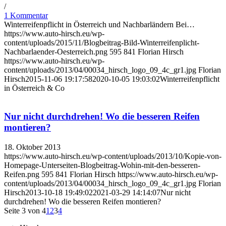
/
1 Kommentar
Winterreifenpflicht in Österreich und Nachbarländern Bei…
https://www.auto-hirsch.eu/wp-
content/uploads/2015/11/Blogbeitrag-Bild-Winterreifenplicht-
Nachbarlaender-Oesterreich.png
595
841
Florian Hirsch
https://www.auto-hirsch.eu/wp-
content/uploads/2013/04/00034_hirsch_logo_09_4c_gr1.jpg
Florian
Hirsch
2015-11-06 19:17:58
2020-10-05 19:03:02
Winterreifenpflicht
in Österreich & Co
Nur nicht durchdrehen! Wo die besseren Reifen
montieren?
18. Oktober 2013
https://www.auto-hirsch.eu/wp-content/uploads/2013/10/Kopie-von-
Homepage-Unterseiten-Blogbeitrag-Wohin-mit-den-besseren-
Reifen.png
595
841
Florian Hirsch
https://www.auto-hirsch.eu/wp-
content/uploads/2013/04/00034_hirsch_logo_09_4c_gr1.jpg
Florian
Hirsch
2013-10-18 19:49:02
2021-03-29 14:14:07
Nur nicht
durchdrehen! Wo die besseren Reifen montieren?
Seite 3 von 4
1
2
3
4