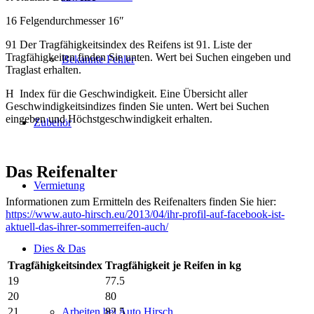
16 Felgendurchmesser 16″
91 Der Tragfähigkeitsindex des Reifens ist 91. Liste der
Tragfähigkeiten finden Sie unten. Wert bei Suchen eingeben und
Bekannte Fehler
Traglast erhalten.
H Index für die Geschwindigkeit. Eine Übersicht aller
Geschwindigkeitsindizes finden Sie unten. Wert bei Suchen
eingeben und Höchstgeschwindigkeit erhalten.
Zubehör
Das Reifenalter
Vermietung
Informationen zum Ermitteln des Reifenalters finden Sie hier:
https://www.auto-hirsch.eu/2013/04/ihr-profil-auf-facebook-ist-
aktuell-das-ihrer-sommerreifen-auch/
Dies & Das
Tragfähigkeitsindex
Tragfähigkeit je Reifen in kg
19
77.5
20
80
Arbeiten bei Auto Hirsch
21
82.5