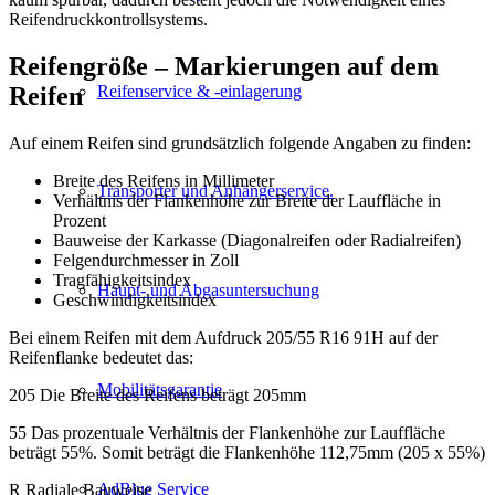
Reifendruckkontrollsystems.
Reifengröße – Markierungen auf dem
Reifen
Reifenservice & -einlagerung
Auf einem Reifen sind grundsätzlich folgende Angaben zu finden:
Breite des Reifens in Millimeter
Transporter und Anhängerservice.
Verhältnis der Flankenhöhe zur Breite der Lauffläche in
Prozent
Bauweise der Karkasse (Diagonalreifen oder Radialreifen)
Felgendurchmesser in Zoll
Tragfähigkeitsindex
Haupt- und Abgasuntersuchung
Geschwindigkeitsindex
Bei einem Reifen mit dem Aufdruck 205/55 R16 91H auf der
Reifenflanke bedeutet das:
Mobilitätsgarantie
205 Die Breite des Reifens beträgt 205mm
55 Das prozentuale Verhältnis der Flankenhöhe zur Lauffläche
beträgt 55%. Somit beträgt die Flankenhöhe 112,75mm (205 x 55%)
AdBlue Service
R Radiale Bauweise