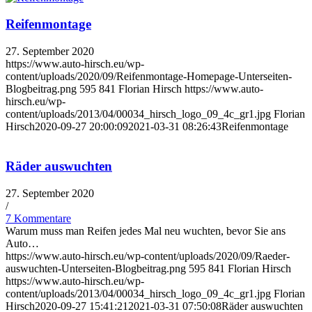
Reifenmontage
27. September 2020
https://www.auto-hirsch.eu/wp-
content/uploads/2020/09/Reifenmontage-Homepage-Unterseiten-
Blogbeitrag.png
595
841
Florian Hirsch
https://www.auto-
hirsch.eu/wp-
content/uploads/2013/04/00034_hirsch_logo_09_4c_gr1.jpg
Florian
Hirsch
2020-09-27 20:00:09
2021-03-31 08:26:43
Reifenmontage
Räder auswuchten
27. September 2020
/
7 Kommentare
Warum muss man Reifen jedes Mal neu wuchten, bevor Sie ans
Auto…
https://www.auto-hirsch.eu/wp-content/uploads/2020/09/Raeder-
auswuchten-Unterseiten-Blogbeitrag.png
595
841
Florian Hirsch
https://www.auto-hirsch.eu/wp-
content/uploads/2013/04/00034_hirsch_logo_09_4c_gr1.jpg
Florian
Hirsch
2020-09-27 15:41:21
2021-03-31 07:50:08
Räder auswuchten