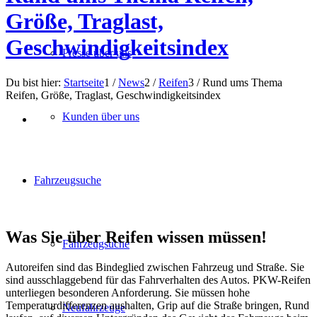
Größe, Traglast,
Geschwindigkeitsindex
Presse über uns
Du bist hier:
Startseite
1
/
News
2
/
Reifen
3
/
Rund ums Thema
Reifen, Größe, Traglast, Geschwindigkeitsindex
Kunden über uns
Fahrzeugsuche
Was Sie über Reifen wissen müssen!
Fahrzeugsuche
Autoreifen sind das Bindeglied zwischen Fahrzeug und Straße. Sie
sind ausschlaggebend für das Fahrverhalten des Autos. PKW-Reifen
unterliegen besonderen Anforderung. Sie müssen hohe
Temperaturdifferenzen aushalten, Grip auf die Straße bringen, Rund
Neufahrzeuge