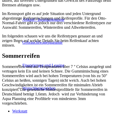
laufen, auf diversen Untergründen das Gewicht des Fahrzeugs beim
Bremsen abfangen usw.
Im Rennsport gibt es auf jede Situation und jeden Untergrund
abgestimmte Reifenmischungen und Reifenprofile. Für den Otto-
Ankauf / Inzahlungnahme
Normal-Fahrer gibt es jedoch nur drei verschiedene Reifentypen zur
Auswahl: Sommerreifen, Winterreifen und Allwetterreifen.
Im folgenden schauen wir uns die Reifentypen genauer an und
zeigen Ihnen auf welche Details Sie beim Reifenkauf achten
Gebrauchtwagengarantie
müssen.
Sommerreifen
Finanzierung und Leasing
Sommerreifen sind auf Temperaturen über 7 ° Celsius ausgelegt und
vertragen kein Eis und keinen Schnee. Die Gummimischung eines
Sommerreifen wird auch bei hohen Temperaturen (von bis zu 50°
Celsius an heißen, sonnigen Tagen) nicht weich. Auch bei hohen
Geschwindigkeiten ist ein Sommerreifen für minimalen Abrieb
Wunschkennzeichen
konzipiert. Die gesetzliche Mindestprofiltiefe für Sommerreifen in
Deutschland beträgt 1,6mm. Jedoch wird zur Verhinderung von
Aqua Planning eine Profiltiefe von mindestens 3mm
vorgeschrieben.
Werkstatt