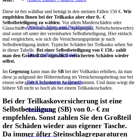
Diese ist frei wählbar und beträgt in den meisten Fällen 150 €.
Wir
empfehlen Ihnen bei der Teilkasko aber eher 0.- €
Selbstbeteiligung zu wählen
. Vor allem Marderschäden oder
Original-, Ident- und Nachbauteile
Glasschäden (Steinschlagreparatur, Spiegelglas, Nebelscheinwerfer)
sind sonst oft unter der vereinbarten Selbstbeteiligung. Hier einfach
mal vergleichen, wie sich die Versicherungsprämie je nach
Selbstbeteiligung ändert. Typische Schäden bei Teilkasko sehen Sie
in dieser Tabelle.
Bei einer Selbstbeteiligung von € 150.- zahlt
Tag der offenen Werkstatt
man den Großteil der eigentlich versicherten Schäden wieder
selbst.
Im
Gegenzug
kann man die
SB
bei der Vollkasko erhöhen, da man
diese ja aufgrund der Höherstufung im Versicherungsbeitrag nur bei
Der Kindergarten zu Besuch
einem sehr großen Schaden in Anspruch nimmt. Und dann wiegt die
höhere SB nicht so hoch als bei einem Teilkaskoschaden.
Bei der Teilkaskoversicherung ist eine
Selbstbeteiligung (SB) von 0.- € zu
Tipps&Tricks
empfehlen. Sonst zahlen Sie den Großteil
der Schäden wieder aus eigener Tasche.
Da immer öfter Steinschlagreparaturen