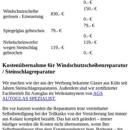
0.- €
150.- €
Windschutzscheibe
830.- €
gerissen - Erneuerung
0.- €
79.- €
Spiegelglas gebrochen
79.- €
0.- €
Nebelscheinwerfer
119.- €
wegen Steinschlag
119.- €
gebrochen
0.- €
Kostenübernahme für Windschutzscheibenreparatur
/ Steinschlagreparatur
Wir machen wie der aus der Werbung bekannte Glaser aus Köln seit
Jahren Steinschlagreparaturen. Außerdem sind wir zertifizierter
Fachbetrieb für Autoglas im Werkstattsystem von
AGS
AUTOGLAS SPEZIALIST
.
Bis vor kurzem wurden die Reparaturen trotz vereinbarter
Selbstbeteiligung bei der Teilkasko von der Versicherung fast immer
aus Kulanz komplett bezahlt. Das hat sich geändert – immer
häufiger werden die Kosten nicht übernommen, wenn Ihre
Selbstbeteiligung über dem Erstattungsbetrag liegt. Bedeutet – der