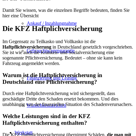
Damit Sie wissen, was die einzelnen Begriffe bedeuten, finden Sie
hier eine Übersicht
Ankauf / Inzahlungnahme
Die KFZ Haftplichversicherung
Im Gegensatz zu Teilkasko und Vollkasko ist die
Haftpflichtversicherung
in Deutschland gesetzlich vorgeschrieben.
Gebrauchtwagengarantie
Sie ist wie auch die Kranken- und Sozialversicherung eine
sogenannte Pflichtversicherung. Bedeutet – ohne sie kann kein
Fahrzeug angemeldet werden.
Warum ist die Haftplichtversicherung in
Finanzierung und Leasing
Deutschland eine Pflichtversicherung?
Durch eine Haftplichtversicherung wird sichergestellt, dass
geschädigte Dritte den Schaden ersetzt bekommen. Und dies
unabhängig von der finanziellen Situation des Schadenverursachers.
Wunschkennzeichen
Welche Leistungen sind in der KFZ
Haftplichtversicherung enthalten?
Werkstatt
Die KFZ Haftplichtversicherung übernimmt Schäden,
die man mit