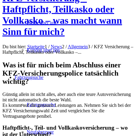
Haftpflicht, Teilkasko oder
Vollkasko – was macht wann
Presse über uns
Sinn für mich?
Du bist hier:
Startseite
1
/
News
2
/
Allgemein
3
/
KFZ Versicherung –
Kunden über uns
Haftpflicht, Teilkasko oder Vollkasko –...
Was ist für mich beim Abschluss einer
KFZ-Versicherungspolice tatsächlich
Fahrzeugsuche
wichtig?
Günstig allein ist nicht alles, aber auch eine teure Autoversicherung
ist nicht automatisch die beste Wahl.
Fahrzeugsuche
Es kommt auf die genauen Leistungen an. Nehmen Sie sich bei der
KFZ Versicherungswahl Zeit und vergleichen Sie die
Vertragsangebote penibel.
Haftpflicht-, Teil- und Vollkaskoversicherung – wo
Neufahrzeuge
ist der Unterschied?