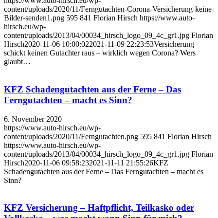
https://www.auto-hirsch.eu/wp-
content/uploads/2020/11/Ferngutachten-Corona-Versicherung-keine-
Bilder-senden1.png
595
841
Florian Hirsch
https://www.auto-
hirsch.eu/wp-
content/uploads/2013/04/00034_hirsch_logo_09_4c_gr1.jpg
Florian
Hirsch
2020-11-06 10:00:02
2021-11-09 22:23:53
Versicherung
schickt keinen Gutachter raus – wirklich wegen Corona? Wers
glaubt…
KFZ Schadengutachten aus der Ferne – Das
Ferngutachten – macht es Sinn?
6. November 2020
https://www.auto-hirsch.eu/wp-
content/uploads/2020/11/Ferngutachten.png
595
841
Florian Hirsch
https://www.auto-hirsch.eu/wp-
content/uploads/2013/04/00034_hirsch_logo_09_4c_gr1.jpg
Florian
Hirsch
2020-11-06 09:58:23
2021-11-11 21:55:26
KFZ
Schadengutachten aus der Ferne – Das Ferngutachten – macht es
Sinn?
KFZ Versicherung – Haftpflicht, Teilkasko oder