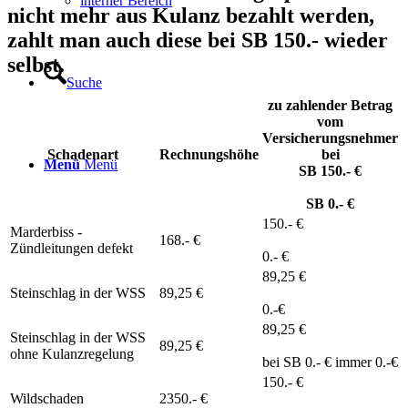
interner Bereich
nicht mehr aus Kulanz bezahlt werden,
zahlt man auch diese bei SB 150.- wieder
selbst.
Suche
zu zahlender Betrag
vom
Versicherungsnehmer
Schadenart
Rechnungshöhe
bei
Menü
Menü
SB 150.- €
SB 0.- €
150.- €
Marderbiss -
168.- €
Zündleitungen defekt
0.- €
89,25 €
Steinschlag in der WSS
89,25 €
0.-€
89,25 €
Steinschlag in der WSS
89,25 €
ohne Kulanzregelung
bei SB 0.- € immer 0.-€
150.- €
Wildschaden
2350.- €