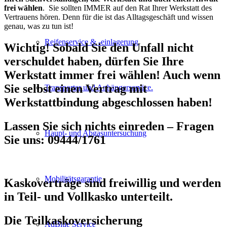
frei wählen
. Sie sollten IMMER auf den Rat Ihrer Werkstatt des
Vertrauens hören. Denn für die ist das Alltagsgeschäft und wissen
genau, was zu tun ist!
Reifenservice & -einlagerung
Wichtig!
Sobald Sie den Unfall nicht
verschuldet haben, dürfen Sie Ihre
Werkstatt immer frei wählen
! Auch wenn
Sie selbst einen Vertrag mit
Transporter und Anhängerservice.
Werkstattbindung abgeschlossen haben!
Lassen Sie sich nichts einreden – Fragen
Haupt- und Abgasuntersuchung
Sie uns: 09444/1761
Mobilitätsgarantie
Kaskoverträge sind freiwillig und werden
in Teil- und Vollkasko unterteilt.
Die Teilkaskoversicherung
AdBlue Service