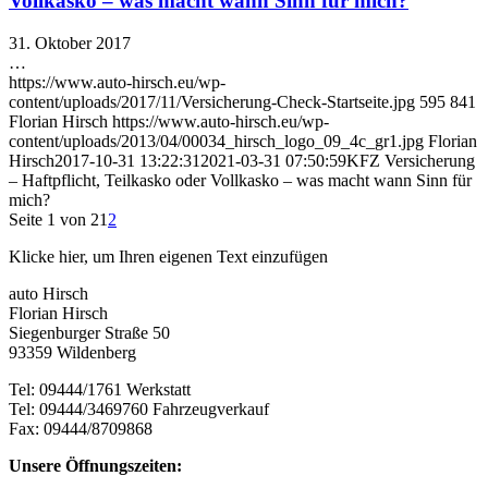
Vollkasko – was macht wann Sinn für mich?
31. Oktober 2017
…
https://www.auto-hirsch.eu/wp-
content/uploads/2017/11/Versicherung-Check-Startseite.jpg
595
841
Florian Hirsch
https://www.auto-hirsch.eu/wp-
content/uploads/2013/04/00034_hirsch_logo_09_4c_gr1.jpg
Florian
Hirsch
2017-10-31 13:22:31
2021-03-31 07:50:59
KFZ Versicherung
– Haftpflicht, Teilkasko oder Vollkasko – was macht wann Sinn für
mich?
Seite 1 von 2
1
2
Klicke hier, um Ihren eigenen Text einzufügen
auto Hirsch
Florian Hirsch
Siegenburger Straße 50
93359 Wildenberg
Tel: 09444/1761 Werkstatt
Tel: 09444/3469760 Fahrzeugverkauf
Fax: 09444/8709868
Unsere Öffnungszeiten: