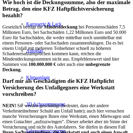
Wie hoch ist die Deckungssumme, also der maximale
Betrag, den eine KFZ Haftpflichtversicherung
bezahlt?
Karosserie & Lack
Gesetzlich beträgt die
Mindestdeckung
bei Personenschäden 7,5
Millionen Euro, bei Sachschäden 1,22 Millionen Euro und 50.000
Euro für Sachschäden, die weder mittelbar noch unmittelbar mit
einem Personen- oder Sachschaden zusammenhängen. Da es bei
einem Unfall mit mehreren Teilnehmer schnell zu höheren
Autoglas
Schadenersatzansprüchen kommen kann, reichen die
Mindestdeckungssummen nicht aus. Empfehlenswert sind hier
Summen von
100.000.000 €
oder auch eine
unbegrenzte
Deckung
.
Klimaanlage
Darf mir als Geschädigten die KFZ Haftplicht
Versicherung des Unfallgegners eine Werkstatt
vorschreiben?
3D Achsvermessung
NEIN!
Sie werden geschädigt (bedeutet, dass der andere
Verkehrsteilnehmer Schuld am Unfall hatte); auch hier versuchen
manche Versicherungen Ihnen eine Werkstatt, einen Mietwagen und
einen Gutachter „aufzuzwingen“. Dieser arbeitet aber im Sinne der
Versicherung und nicht des Autofahrers. Sie dürfen in diesem Fall
Fahrassistenzsysteme
Ihren Sachverständigen, die Werkstatt und auch einen Anwalt