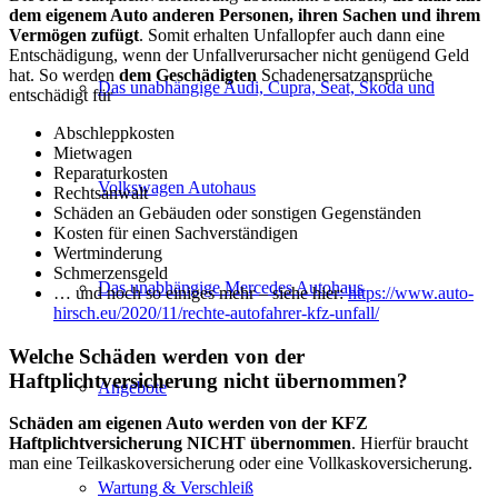
dem eigenem Auto anderen Personen, ihren Sachen und ihrem
Vermögen zufügt
. Somit erhalten Unfallopfer auch dann eine
Entschädigung, wenn der Unfallverursacher nicht genügend Geld
hat. So werden
dem Geschädigten
Schadenersatzansprüche
Das unabhängige Audi, Cupra, Seat, Skoda und
entschädigt für
Abschleppkosten
Mietwagen
Reparaturkosten
Volkswagen Autohaus
Rechtsanwalt
Schäden an Gebäuden oder sonstigen Gegenständen
Kosten für einen Sachverständigen
Wertminderung
Schmerzensgeld
Das unabhängige Mercedes Autohaus
… und noch so einiges mehr – siehe hier:
https://www.auto-
hirsch.eu/2020/11/rechte-autofahrer-kfz-unfall/
Welche Schäden werden von der
Haftplichtversicherung nicht übernommen?
Angebote
Schäden am eigenen Auto werden von der KFZ
Haftplichtversicherung NICHT übernommen
. Hierfür braucht
man eine Teilkaskoversicherung oder eine Vollkaskoversicherung.
Wartung & Verschleiß