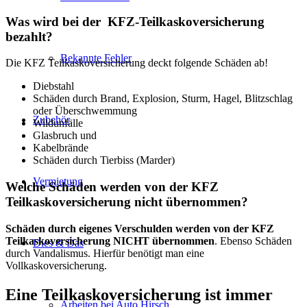
Was wird bei der KFZ-Teilkaskoversicherung
bezahlt?
Bekannte Fehler
Die KFZ Teilkaskoversicherung deckt folgende Schäden ab!
Diebstahl
Schäden durch Brand, Explosion, Sturm, Hagel, Blitzschlag
oder Überschwemmung
Zubehör
Wildunfälle
Glasbruch und
Kabelbrände
Schäden durch Tierbiss (Marder)
Vermietung
Welche Schäden werden von der KFZ
Teilkaskoversicherung nicht übernommen?
Schäden durch eigenes Verschulden werden von der KFZ
Teilkaskoversicherung NICHT übernommen
. Ebenso Schäden
Dies & Das
durch Vandalismus. Hierfür benötigt man eine
Vollkaskoversicherung.
Eine Teilkaskoversicherung ist immer
Arbeiten bei Auto Hirsch