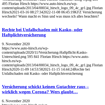
495
Florian Hirsch
https://www.auto-hirsch.eu/wp-
content/uploads/2013/04/00034_hirsch_logo_09_4c_gr1.jpg
Florian
Hirsch
2021-03-16 08:27:34
2022-11-08 06:45:19
KFZ Versicherung
wechseln? Wann macht es Sinn und was muss ich alles beachten?
Rechte bei Unfallschaden mit Kasko- oder
Haftplichtversicherung
9. November 2020
https://www.auto-hirsch.eu/wp-
content/uploads/2020/11/Versicherung-Haftpflicht-Kasko-
Unterschied.png
595
841
Florian Hirsch
https://www.auto-
hirsch.eu/wp-
content/uploads/2013/04/00034_hirsch_logo_09_4c_gr1.jpg
Florian
Hirsch
2020-11-09 14:53:58
2021-11-15 14:44:24
Rechte bei
Unfallschaden mit Kasko- oder Haftplichtversicherung
Versicherung schickt keinen Gutachter raus –
wirklich wegen Corona? Wers glaubt…
6. November 2020